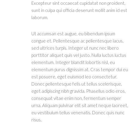
Excepteur sint occaecat cupidatat non proident,
sunt in culpa qui officia deserunt mollit anim id est
laborum.
Ut accumsan est augue, eu bibendum ipsum
congue et. Pellentesque ac pellentesque lacus,
sed ultrices turpis. Integer ut nunc nec libero
porttitor aliquet quis vel justo. Nulla luctus luctus
elementum. Integer blandit lobortis nisl, eu
elementum purus dignissim at. Cras tempor dui eu
est posuere, eget euismod leo consectetur.
Donec pellentesque felis ut tellus scelerisque,
eget adipiscing nibh gravida. Phasellus odio eros,
consequat vitae enim non, fermentum semper
urna. Aliquam pulvinar elit sit amet neque laoreet,
eu vestibulum tellus venenatis. Donec quis nunc
risus.